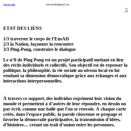
s
abrine sidki
sabrinesidki@gmail.com
︎
ETAT DES LIENS
1/3 traverser le corps de l’EnsAD
2/3 la Nation, façonner la rencontre
3/3 Ping-Pong, construire le dialogue
Le n°0 de
Ping Pong
est un projet participatif mettant en lien
des récits individuels et collectifs. Son objectif est de repenser la
politique, la philosophie, la vie sociale au niveau local en lui
rendant sa dimension démocratique grâce aux échanges et aux
interactions interpersonnelles.
À travers ce support, des individus expriment leur vision du
monde et permettent à d’autres de leur répondre, en dessin ou
par écrit, comme une balle que l’on se renvoie. À chaque carte
créée, dans l’espace public, la parole citoyenne se propage et
favorise la démocratie participative, la transmission d’idées,
d’histoires… créant un trait d’union entre les personnes.